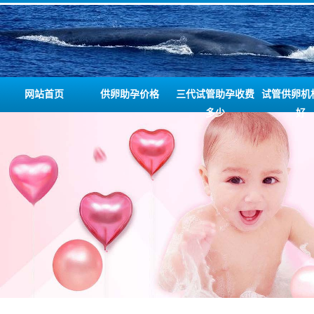
网站首页
供卵助孕价格
三代试管助孕收费
试管供卵机
多少
好