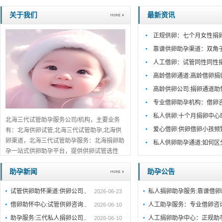
关于我们
最新资讯
正规供卵：七个月女性捐
靠谱供卵助孕渠道：双角
人工借卵：试管同性同性
高龄借卵通道:高龄借卵捐
高龄供卵公司:捐卵通道助
专业借卵助孕机构：借卵
私人供卵:十个月捐卵中心
北海三代试管助孕服务公司/机构，主要业务
爱心借卵:供卵借卵小孩
有：北海供卵试管,北海三代试管助孕,北海供
卵渠道，北海三代试管助孕服务：北海捐卵助
私人供卵助孕通道:如何区
孕一站式供卵助孕平台，提供供卵试管选性
别、包生男孩包成功服务，北海口碑推荐，免
助孕新闻
助孕公告
费在线咨询！...
详细>>。。。
试管供卵助怀渠道:供卵公司..
私人捐卵助孕服务:靠谱借
2026-06-23
借卵助怀中心:试管供卵咨询..
人工助孕服务：专业借卵咨
2026-06-10
助孕服务:三代私人捐卵公司..
人工捐卵助孕中心：正规助
2026-06-10